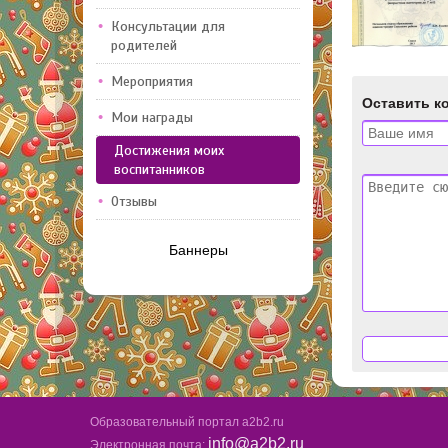
Консультации для
родителей
Мероприятия
Оставить к
Мои награды
Достижения моих
воспитанников
Отзывы
Баннеры
Образовательный портал a2b2.ru
info@a2b2.ru
Электронная почта: