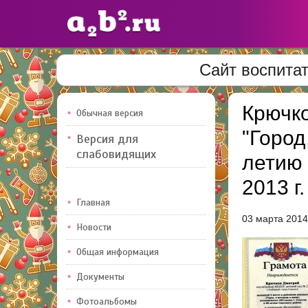
Сайт воспита
Сайты
педагогов
Крючко
Обычная версия
"Город
Версия для
Добавлено — 10947
Добавлен
слабовидящих
летию 
2013 г.
Главная
03 марта 2014
Новости
Общая информация
Документы
Фотоальбомы